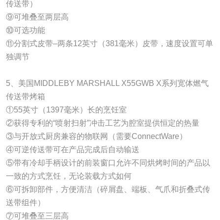
传送带）
⑨可堆叠至两层高
⑩可选功能
⑪分割式皮带–两条12英寸（381毫米）皮带，速度设置可单
独调节
5、美国MIDDLEBY MARSHALL X55GWB X系列宽体燃气
传送带烤箱
①55英寸（1397毫米）长的烹饪室
②获得专利的“喷射扫射”冲击工艺为腔室提供恒定的热量
③与开放式厨房兼容的物联网（需要ConnectWare）
④可逆传送带可在产品完成后自动输送
⑤带有冷却手柄设计的前装窗口允许不同烘烤时间的产品以
一致的方式烹饪，无论装载方式如何
⑥可拆卸部件，方便清洁（碎屑盘、端板、气爪和折叠式传
送带组件）
⑦可堆叠至三层高