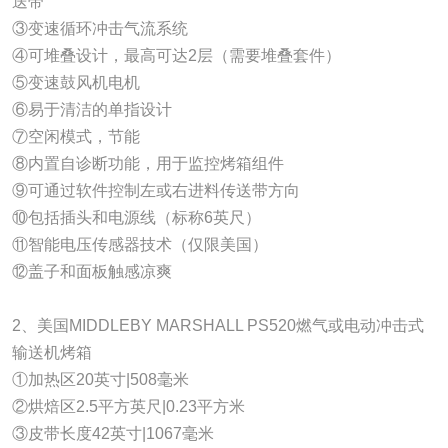
送带
③变速循环冲击气流系统
④可堆叠设计，最高可达2层（需要堆叠套件）
⑤变速鼓风机电机
⑥易于清洁的单指设计
⑦空闲模式，节能
⑧内置自诊断功能，用于监控烤箱组件
⑨可通过软件控制左或右进料传送带方向
⑩包括插头和电源线（标称6英尺）
⑪智能电压传感器技术（仅限美国）
⑫盖子和面板触感凉爽
2、美国MIDDLEBY MARSHALL PS520燃气或电动冲击式
输送机烤箱
①加热区20英寸|508毫米
②烘焙区2.5平方英尺|0.23平方米
③皮带长度42英寸|1067毫米