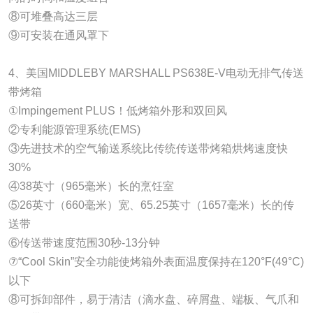
⑧可堆叠高达三层
⑨可安装在通风罩下
4、美国MIDDLEBY MARSHALL PS638E-V电动无排气传送
带烤箱
①Impingement PLUS！低烤箱外形和双回风
②专利能源管理系统(EMS)
③先进技术的空气输送系统比传统传送带烤箱烘烤速度快
30%
④38英寸（965毫米）长的烹饪室
⑤26英寸（660毫米）宽、65.25英寸（1657毫米）长的传
送带
⑥传送带速度范围30秒-13分钟
⑦“Cool Skin”安全功能使烤箱外表面温度保持在120°F(49°C)
以下
⑧可拆卸部件，易于清洁（滴水盘、碎屑盘、端板、气爪和