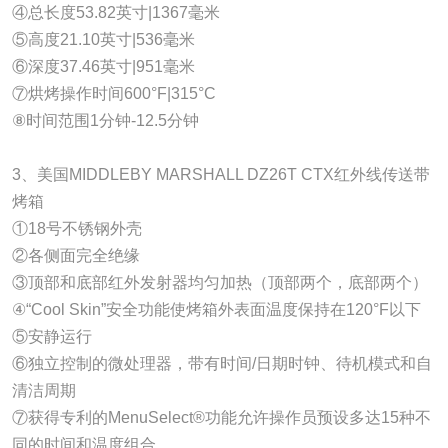
④总长度53.82英寸|1367毫米
⑤高度21.10英寸|536毫米
⑥深度37.46英寸|951毫米
⑦烘烤操作时间600°F|315°C
⑧时间范围1分钟-12.5分钟
3、美国MIDDLEBY MARSHALL DZ26T CTX红外线传送带
烤箱
①18号不锈钢外壳
②各侧面完全绝缘
③顶部和底部红外发射器均匀加热（顶部两个，底部两个）
④“Cool Skin”安全功能使烤箱外表面温度保持在120°F以下
⑤安静运行
⑥独立控制的微处理器，带有时间/日期时钟、待机模式和自
清洁周期
⑦获得专利的MenuSelect®功能允许操作员预设多达15种不
同的时间和温度组合