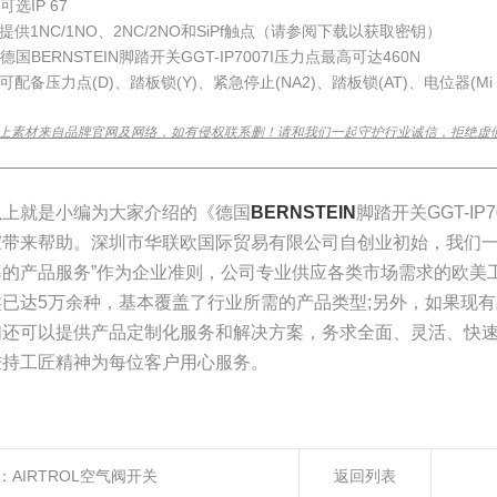
可选IP 67
提供1NC/1NO、2NC/2NO和SiPf触点（请参阅下载以获取密钥）
德国BERNSTEIN脚踏开关GGT-IP7007I压力点最高可达460N
可配备压力点(D)、踏板锁(Y)、紧急停止(NA2)、踏板锁(AT)、电位器(M
上素材来自品牌官网及网络，如有侵权联系删！请和我们一起守护行业诚信，拒绝虚
________________________________________________________________
以上就是小编为大家介绍的《德国
BERNSTEIN
脚踏开关GGT-I
家带来帮助。深圳市华联欧国际贸易有限公司自创业初始，我们一
率的产品服务”作为企业准则，公司专业供应各类市场需求的欧美
类已达5万余种，基本覆盖了行业所需的产品类型;另外，如果现
们还可以提供产品定制化服务和解决方案，务求全面、灵活、快
秉持工匠精神为每位客户用心服务。
：
AIRTROL空气阀开关
返回列表