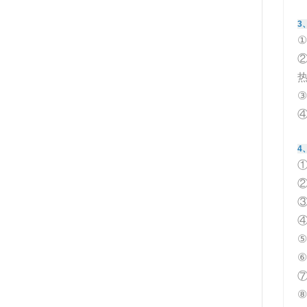
3
②
4
④
⑤
⑥
⑦
⑧