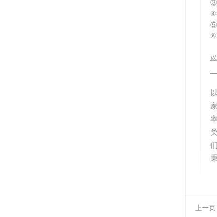
③
④
⑤
⑥
以
__
上一页