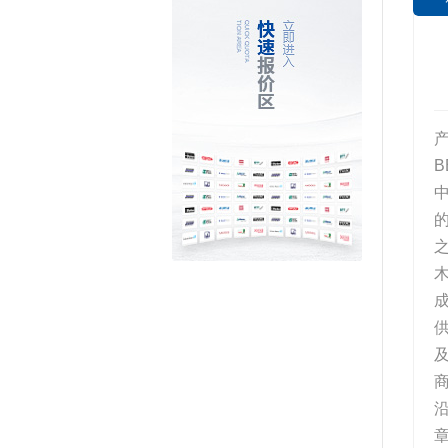
B
成
章