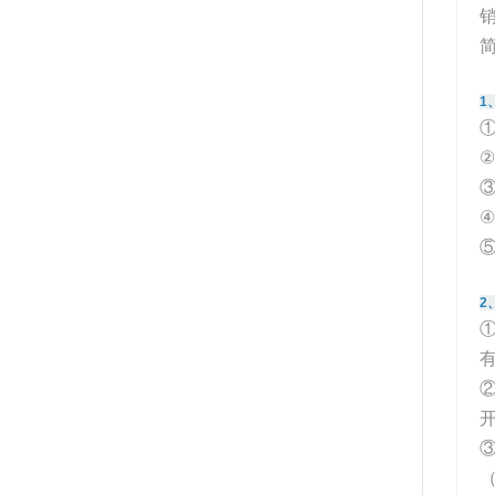
1
①
②
③
④
⑤
2
①