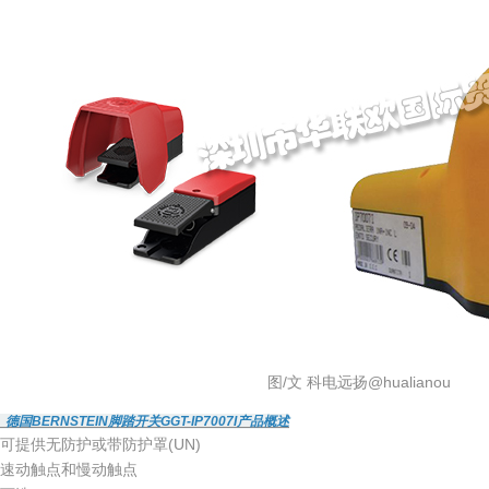
图/文 科电远扬@hualianou
、德国BERNSTEIN脚踏开关GGT-IP7007I产品概述
可提供无防护或带防护罩(UN)
速动触点和慢动触点