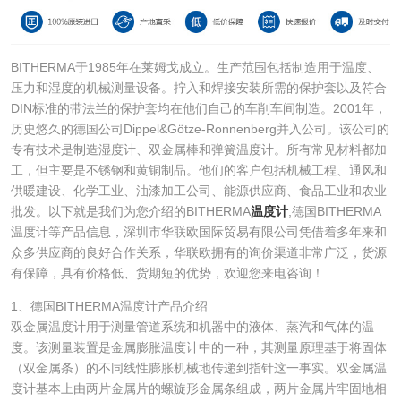
BITHERMA于1985年在莱姆戈成立。生产范围包括制造用于温度、
压力和湿度的机械测量设备。拧入和焊接安装所需的保护套以及符合
DIN标准的带法兰的保护套均在他们自己的车削车间制造。2001年，
历史悠久的德国公司Dippel&Götze-Ronnenberg并入公司。该公司的
专有技术是制造湿度计、双金属棒和弹簧温度计。所有常见材料都加
工，但主要是不锈钢和黄铜制品。他们的客户包括机械工程、通风和
供暖建设、化学工业、油漆加工公司、能源供应商、食品工业和农业
批发。以下就是我们为您介绍的BITHERMA
温度计
,德国BITHERMA
温度计等产品信息，深圳市华联欧国际贸易有限公司凭借着多年来和
众多供应商的良好合作关系，华联欧拥有的询价渠道非常广泛，货源
有保障，具有价格低、货期短的优势，欢迎您来电咨询！
1、德国BITHERMA温度计产品介绍
双金属温度计用于测量管道系统和机器中的液体、蒸汽和气体的温
度。该测量装置是金属膨胀温度计中的一种，其测量原理基于将固体
（双金属条）的不同线性膨胀机械地传递到指针这一事实。双金属温
度计基本上由两片金属片的螺旋形金属条组成，两片金属片牢固地相