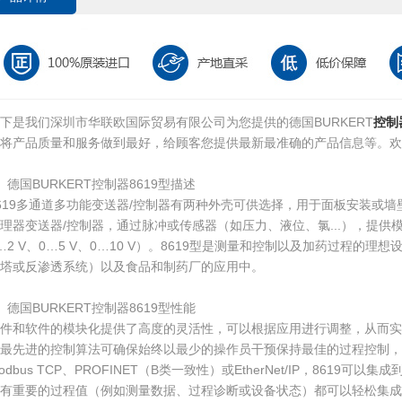
下是我们深圳市华联欧国际贸易有限公司为您提供的德国BURKERT
控制
将产品质量和服务做到最好，给顾客您提供最新最准确的产品信息等。欢
、德国BURKERT控制器8619型描述
619多通道多功能变送器/控制器有两种外壳可供选择，用于面板安装或
理器变送器/控制器，通过脉冲或传感器（如压力、液位、氯...），提供模拟信
…2 V、0…5 V、0…10 V）。8619型是测量和控制以及加药过程的
塔或反渗透系统）以及食品和制药厂的应用中。
、德国BURKERT控制器8619型性能
硬件和软件的模块化提供了高度的灵活性，可以根据应用进行调整，从而实
和最先进的控制算法可确保始终以最少的操作员干预保持最佳的过程控制，
odbus TCP、PROFINET（B类一致性）或EtherNet/IP，8619
有重要的过程值（例如测量数据、过程诊断或设备状态）都可以轻松集成