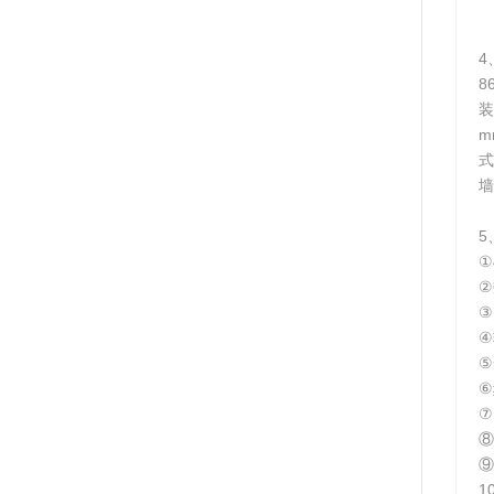
4
8
装
m
式
墙
5
①
②
③
④
⑤
⑥
⑦
⑧
⑨
1