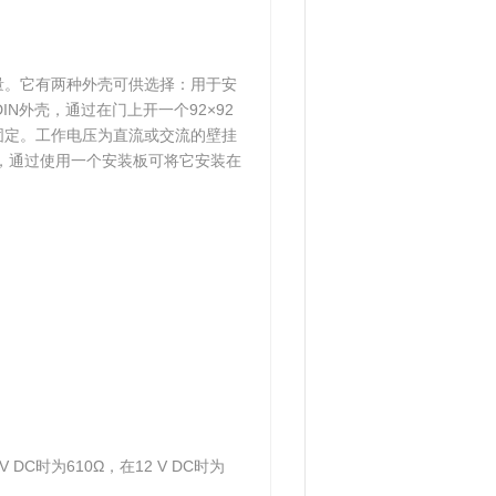
量。它有两种外壳可供选择：用于安
IN外壳，通过在门上开一个92×92
固定。工作电压为直流或交流的壁挂
一个外壳，通过使用一个安装板可将它安装在
V DC时为610Ω，在12 V DC时为