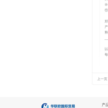
⑩
⑪
郑
释
_
​
每
上一页
产