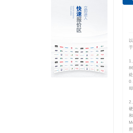
以
于
1
8
处
0
却
2
M
所