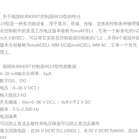
、关于德国BURKERT控制器8619型的特点
619型是一种多功能设备，用于显示、存储、传输、交换和控制各种物理
在控制柜中的直流工作电压版本被称为multiCELL，它有一个标准化的¼D
m大小的切口，可以将它安装在控制箱或控制柜的门上，并用4个紧固件
版本分别被称为multiCELL WM DC或multiCELL WM AC，它有
壁上。
、德国BURKERT控制器8619型性能数据
4–20 mA输出分辨率：6µA
数字DI1、DI2
电压：0–36 V DC1.)
输入阻抗3 kΩ
开关阈值：Von=5–36 V DC1.；Voff小于2 V DC
频率：0.5–2,500 Hz
电流隔离
可以防止直流反极性和电压峰值可以防止直流反极性
最大回路电阻：在36 V DC时为1,100Ω1.)，在30 V DC时为860Ω，在24 
00Ω