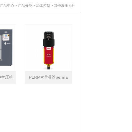
产品中心
>
产品分类
>
流体控制
>
其他液压元件
CO空压机
PERMA润滑器perma
STAR VARIO系列