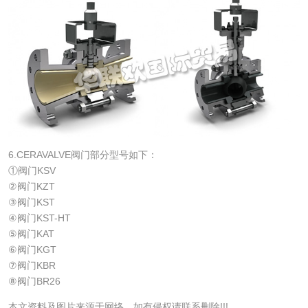
6.CERAVALVE阀门部分型号如下：
①阀门KSV
②阀门KZT
③阀门KST
④阀门KST-HT
⑤阀门KAT
⑥阀门KGT
⑦阀门KBR
⑧阀门BR26
本文资料及图片来源于网络，如有侵权请联系删除!!!