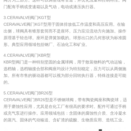
门配有手柄或变速箱以及气动，电动或液压执行器。
3.CERAVALVE阀门KGT型
CERAVALVE阀门KGT型用于固体排放低工作温度和高压应用。在输
出侧，球阀具有锥形套筒而不是座环。压力应沿流动方向施加。操作
原理基于轻击球。座环是弹簧加载的。球形出口的几何形状为标准圆
形。典型应用领域包括钢厂、石油化工和矿业。
4.CERAVALVE阀门KBR型
KBR型阀门是一种特别坚固的金属球阀，用于散装物料的气动运输，
选档轴，选档轴接合部和阀座均设计为特别稳定，压力可以从两侧施
加。所有市售的驱动器都可以视为部分回转执行器，特殊连接是可能
的。
5.CERAVALVE阀门BR26型
CERAVALVE阀门BR26型是不锈钢球阀，带有陶瓷阀座和陶瓷球，适
用于磨蚀性应用，尤其是在化工厂有很高的要求时。配件可通过手柄
或充气泵进行操作。应用领域包括：含固体的腐蚀性介质、含冷凝水
的蒸汽、固体的气动输送、含矿渣的硫酸、生物质应用、造纸工业。