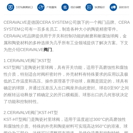
CERAVALVE是德国CERA SYSTEM公司旗下的一个阀门品牌。CERA
SYSTEM公司有一百多名员工，制造各种大小的陶瓷精密零件。
CERAVALVE品牌提供用于开关和控制功能的耐磨和耐腐蚀球阀，金
属和陶瓷材料的多种选择为几乎所有工业领域提供了解决方案。下文
为您介绍CERAVALVE
阀门
。
1.CERAVALVE阀门KST型
KST型阀门是陶瓷衬里球阀，具有开关功能，适用于高磨蚀性和腐蚀
性介质，特别适合对阀杆密封件，外壳材料有特殊要求的应用以及极
低的工作温度和高压。操作原理基于浮动球，座圈是固定的，球具有
确定的球隙，并通过压差压入出口阀座并由此密封。球在0至90°之间
的枢转运动释放了精确定义的开口横截面。球形出口的几何形状决定
了功能和控制特性。
2.CERAVALVE阀门KST-HT型
KST-HT型阀门是陶瓷衬里球阀，适用于温度超过300°C的高磨蚀性
和腐蚀性介质。特殊的外壳和陶瓷材料可实现高达950°C的溶液。球
阀分为三部分。这样可以调整现有管道，并优化流量和控制特性。阀