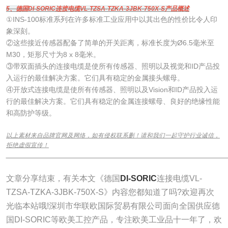
5、德国DI-SORIC连接电缆VL-TZSA-TZKA-3JBK-750X-S产品概述
①INS-100标准系列在许多标准工业应用中以其出色的性价比令人印
象深刻。
②这些接近传感器配备了简单的开关距离，标准长度为Ø6.5毫米至
M30，矩形尺寸为8 x 8毫米。
③带双面插头的连接电缆是使所有传感器、照明以及视觉和ID产品投
入运行的最佳解决方案。它们具有稳定的金属接头螺母。
④开放式连接电缆是使所有传感器、照明以及Vision和ID产品投入运
行的最佳解决方案。它们具有稳定的金属连接螺母、良好的绝缘性能
和高防护等级。
以上素材来自品牌官网及网络，如有侵权联系删！请和我们一起守护行业诚信，
拒绝虚假宣传！
______________________________________________________________
文章分享结束，有关本文《德国
DI-SORIC
连接电缆VL-
TZSA-TZKA-3JBK-750X-S》内容您都知道了吗?欢迎再次
光临本站哦!深圳市华联欧国际贸易有限公司面向全国供应德
国DI-SORIC等欧美工控产品，专注欧美工业品十一年了，欢