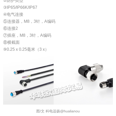
②防护类型
③IP65/IP66K/IP67
④电气连接
⑤连接器，M8，3针，A编码
⑥连接2
⑦插座，M8，3针，A编码
⑧横截面
⑨0.25 x 0.25毫米（3 x）
图/文 科电远扬@hualianou