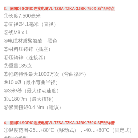
3、德国DI-SORIC连接电缆VL-TZSA-TZKA-3JBK-750X-S产品特点
①长度7,500毫米
②直径Ø4.1毫米（直径）
③线M8 x 1
④电缆材质聚氨酯，黑色
⑤材料压铸锌（插座）
⑥压铸锌（连接器）
⑦重量185克
⑧拖链特性最大1000万次（弯曲循环）
⑨10 xØ（最小弯曲半径）
⑩3米/秒（最大移动速度）
⑪±180°/m（最大扭转）
⑫紧固扭矩0.4 Nm（建议）
4、德国DI-SORIC连接电缆VL-TZSA-TZKA-3JBK-750X-S产品详情
①温度范围-25…+80°C（移动式），-40…+80°C（固定式）