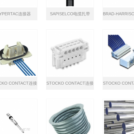
YPERTAC连接器
SAPISELCO电缆扎带
BRAD-HARRI
CKO CONTACT连接
STOCKO CONTACT连接
STOCKO CON
器
器
器