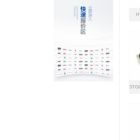
H
STO