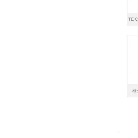
TE 
雄
S