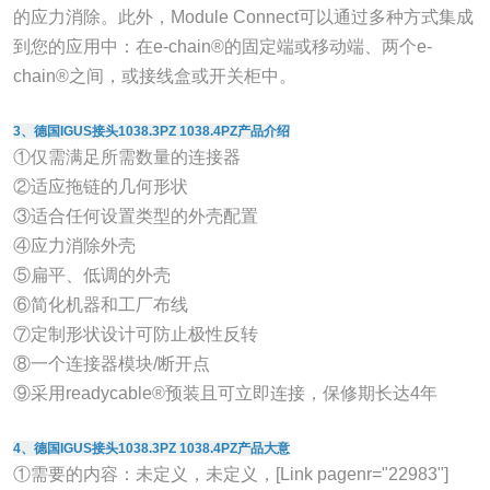
的应力消除。此外，Module Connect可以通过多种方式集成
到您的应用中：在e-chain®的固定端或移动端、两个e-
chain®之间，或接线盒或开关柜中。
3、德国IGUS接头1038.3PZ 1038.4PZ产品介绍
①仅需满足所需数量的连接器
②适应拖链的几何形状
③适合任何设置类型的外壳配置
④应力消除外壳
⑤扁平、低调的外壳
⑥简化机器和工厂布线
⑦定制形状设计可防止极性反转
⑧一个连接器模块/断开点
⑨采用readycable®预装且可立即连接，保修期长达4年
4、德国IGUS接头1038.3PZ 1038.4PZ产品大意
①需要的内容：未定义，未定义，[Link pagenr="22983"]