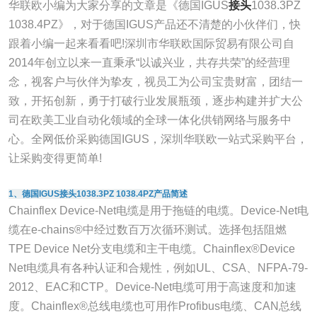
华联欧小编为大家分享的文章是《德国IGUS
接头
1038.3PZ
1038.4PZ》，对于德国IGUS产品还不清楚的小伙伴们，快
跟着小编一起来看看吧!深圳市华联欧国际贸易有限公司自
2014年创立以来一直秉承“以诚兴业，共存共荣”的经营理
念，视客户与伙伴为挚友，视员工为公司宝贵财富，团结一
致，开拓创新，勇于打破行业发展瓶颈，逐步构建并扩大公
司在欧美工业自动化领域的全球一体化供销网络与服务中
心。全网低价采购德国IGUS，深圳华联欧一站式采购平台，
让采购变得更简单!
1、德国IGUS接头1038.3PZ 1038.4PZ产品简述
Chainflex Device-Net电缆是用于拖链的电缆。Device-Net电
缆在e-chains®中经过数百万次循环测试。选择包括阻燃
TPE Device Net分支电缆和主干电缆。Chainflex®Device
Net电缆具有各种认证和合规性，例如UL、CSA、NFPA-79-
2012、EAC和CTP。Device-Net电缆可用于高速度和加速
度。Chainflex®总线电缆也可用作Profibus电缆、CAN总线