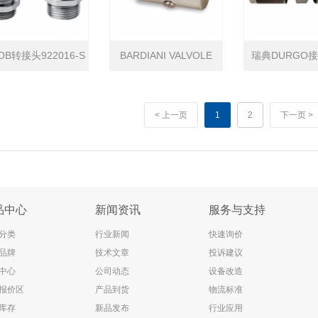
OB转接头922016-S
BARDIANI VALVOLE
瑞典DURGO接
MS-Reduktion
SPA转接头
110
< 上一页
1
2
下一页 >
skant MR M20/M16
TNW000050PSA
品中心
新闻资讯
服务与支持
分类
行业新闻
快速询价
品牌
技术文章
投诉建议
中心
公司动态
设备改造
报价区
产品到货
物流标准
库存
新品发布
行业应用