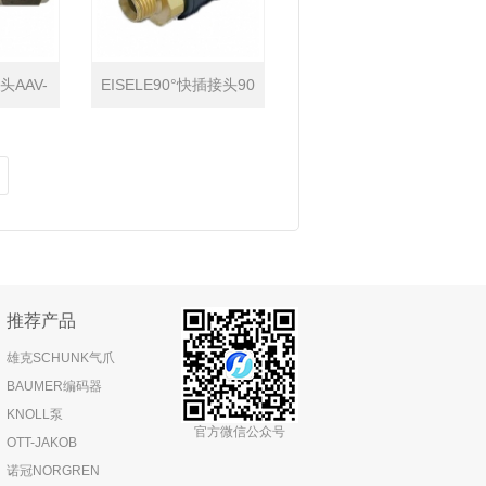
头AAV-
EISELE90°快插接头90
634-0206K
推荐产品
雄克SCHUNK气爪
BAUMER编码器
KNOLL泵
官方微信公众号
OTT-JAKOB
诺冠NORGREN