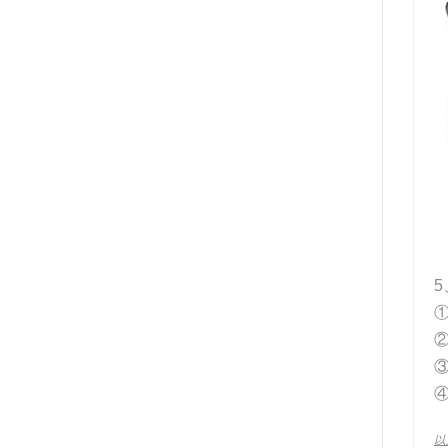
5
②
以