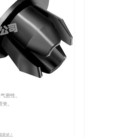
保气密性。
软管夹。
假宣传！