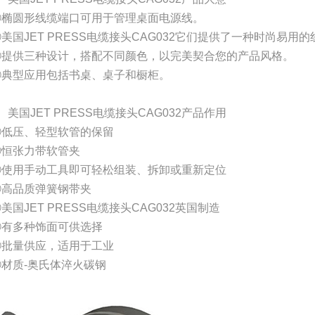
①椭圆形线缆端口可用于管理桌面电源线。
②美国JET PRESS电缆接头CAG032它们提供了一种时尚易
③提供三种设计，搭配不同颜色，以完美契合您的产品风格。
④典型应用包括书桌、桌子和橱柜。
、美国JET PRESS电缆接头CAG032产品作用
①低压、轻型软管的保留
②恒张力带软管夹
③使用手动工具即可轻松组装、拆卸或重新定位
④高品质弹簧钢带夹
美国JET PRESS电缆接头CAG032英国制造
⑥有多种饰面可供选择
⑦批量供应，适用于工业
⑧材质-奥氏体淬火碳钢