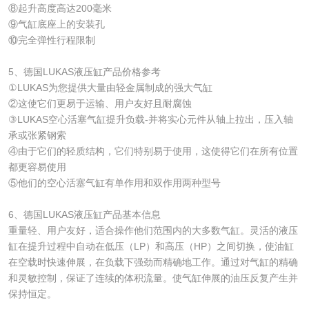
⑧起升高度高达200毫米
⑨气缸底座上的安装孔
⑩完全弹性行程限制
5、德国LUKAS液压缸产品价格参考
①LUKAS为您提供大量由轻金属制成的强大气缸
②这使它们更易于运输、用户友好且耐腐蚀
③LUKAS空心活塞气缸提升负载-并将实心元件从轴上拉出，压入轴
承或张紧钢索
④由于它们的轻质结构，它们特别易于使用，这使得它们在所有位置
都更容易使用
⑤他们的空心活塞气缸有单作用和双作用两种型号
6、德国LUKAS液压缸产品基本信息
​重量轻、用户友好，适合操作他们范围内的大多数气缸。灵活的液压
缸在提升过程中自动在低压（LP）和高压（HP）之间切换，使油缸
在空载时快速伸展，在负载下强劲而精确地工作。通过对气缸的精确
和灵敏控制，保证了连续的体积流量。使气缸伸展的油压反复产生并
保持恒定。