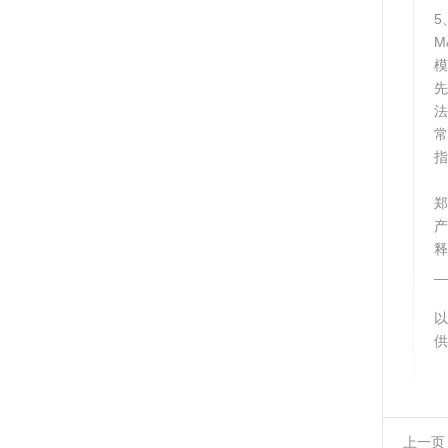
5
M
模
先
法
指
郑
释
_
以
供
上一页