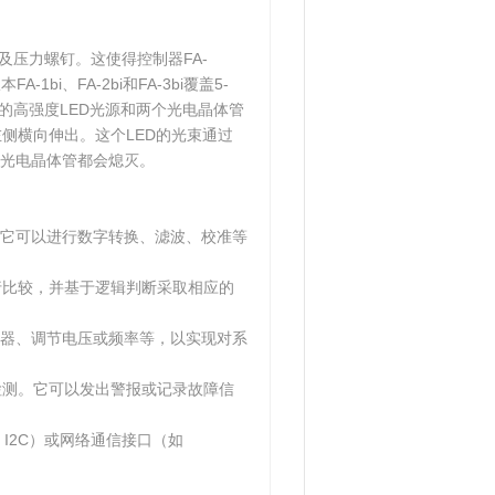
以及压力螺钉。这使得控制器FA-
bi、FA-2bi和FA-3bi覆盖5-
的高强度LED光源和两个光电晶体管
左侧横向伸出。这个LED的光束通过
光电晶体管都会熄灭。
它可以进行数字转换、滤波、校准等
行比较，并基于逻辑判断采取相应的
器、调节电压或频率等，以实现对系
检测。它可以发出警报或记录故障信
I2C）或网络通信接口（如