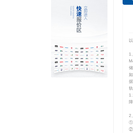
以
1
M
储
如
据
轨
1
障
2
①
②