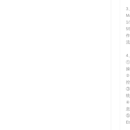
3
M
1
5
作
流
4
操
②
控
统
④
息
⑤
E