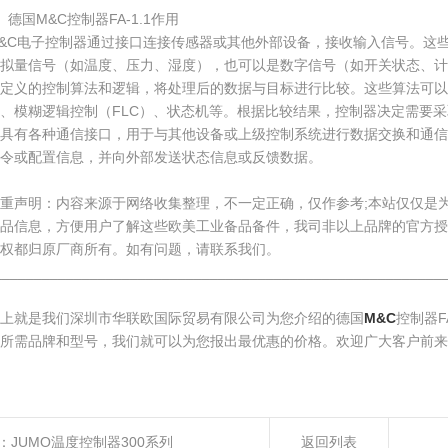
、德国M&C控制器FA-1.1作用
&C电子控制器通过接口连接传感器或其他外部设备，接收输入信号。这
拟量信号（如温度、压力、湿度），也可以是数字信号（如开关状态、计
定义的控制算法和逻辑，将处理后的数据与目标进行比较。这些算法可以是
、模糊逻辑控制（FLC）、状态机等。根据比较结果，控制器决定需要采
常具有各种通信接口，用于与其他设备或上级控制系统进行数据交换和通信
令或配置信息，并向外部发送状态信息或反馈数据。
重声明：内容来源于网络收集整理，不一定正确，仅作参考;本站仅仅是
产品信息，方便用户了解这些欧美工业备品备件，我司非以上品牌的官方授
权都归原厂商所有。如有问题，请联系我们。
________________________________________________________
上就是我们深圳市华联欧国际贸易有限公司为您介绍的德国
M&C
控制器F
所需品牌和型号，我们就可以为您报出最优惠的价格。欢迎广大客户前来
：
JUMO温度控制器300系列
返回列表