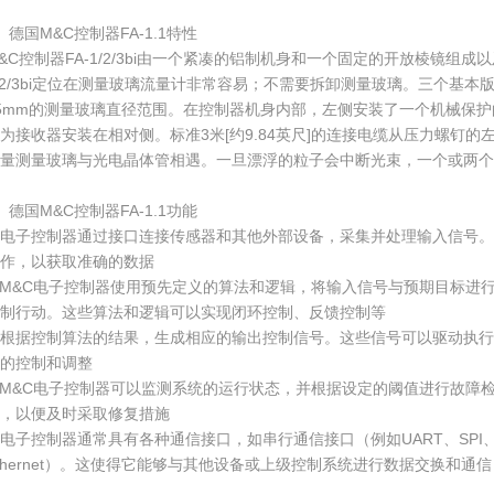
、德国M&C控制器FA-1.1特性
&C控制器FA-1/2/3bi由一个紧凑的铝制机身和一个固定的开放棱镜组成
/2/3bi定位在测量玻璃流量计非常容易；不需要拆卸测量玻璃。三个基本版本FA-1
5mm的测量玻璃直径范围。在控制器机身内部，左侧安装了一个机械保护
为接收器安装在相对侧。标准3米[约9.84英尺]的连接电缆从压力螺钉的
量测量玻璃与光电晶体管相遇。一旦漂浮的粒子会中断光束，一个或两个
、德国M&C控制器FA-1.1功能
①电子控制器通过接口连接传感器和其他外部设备，采集并处理输入信号。
作，以获取准确的数据
M&C电子控制器使用预先定义的算法和逻辑，将输入信号与预期目标进
制行动。这些算法和逻辑可以实现闭环控制、反馈控制等
③根据控制算法的结果，生成相应的输出控制信号。这些信号可以驱动执行
的控制和调整
M&C电子控制器可以监测系统的运行状态，并根据设定的阈值进行故障
，以便及时采取修复措施
电子控制器通常具有各种通信接口，如串行通信接口（例如UART、SPI、
thernet）。这使得它能够与其他设备或上级控制系统进行数据交换和通信