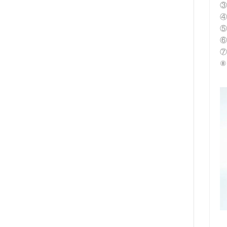
③
④
⑤
⑥
⑦
⑧