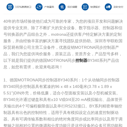
40年的市场经验使他们成为可靠的专家，为您的项目开发和问题解决
提供专业支持。除了不断扩大的安全设备、数字指示器、控制器和信
号转换器的产品组合之外，motrona还提供客户特定解决方案的定制
服务，并由经验丰富的解决方案寻找团队提供协助。深圳市华联欧国
际贸易有限公司主营工业备件，优惠促销MOTRONA同步控制器产
品，我们为您提供询价服务，原装正品，资质齐全，产品型号多样，
以下就是我们提供的德国MOTRONA同步
控制器
BY340系列产品信
息，如您有需求，欢迎来电咨询！
1、德国MOTRONA同步控制器BY340系列：1个从动轴同步控制器
BY340同步控制器具有紧凑的96 x 48 x 140毫米(3.78 x 1.89 x
5.51")DIN外壳，价格低廉，适合小型面板安装以及小型机械安装。
BY340允许通过键盘和具有±10 V或0/4至20 mA模拟输出、晶体管开
关输出的4个可编程极限值以及串行RS232接口。BY系列精密单轴控
制器具有出色的控制特性，适用于具有模拟设定点的速度控制驱动
器。具有可调传输系数和相位的绝对角度同步或比率同步以及用于调
整轴之间相对位置的微调和分度功能只是这些设备的众多可用功能和