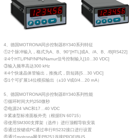
4、德国MOTRONA同步控制器BY340系列特征
①2个脉冲输入，格式为A、B、90°[HTL]或A、/A、B、/B[RS422]
②4个HTL/PNP/NPN/Namur信号控制输入[10...30 VDC]
③输入频率高达300 kHz
④4个快速晶体管输出，推挽式，防短路[5…30 VDC]
⑤1个可扩展14位模拟输出（±10 V或0/4…20 mA）
5、德国MOTRONA同步控制器BY340系列性能
①循环时间大约250微秒
②电源24 VAC和17…40 VDC
③紧凑型标准面板外壳（根据EN 60715）
④使用SM300支撑架（选件）进行顶帽导轨安装
⑤通过按键或PC通过串行RS232接口进行设置
⑥通过motrona网关PB251连接PROFIBUS