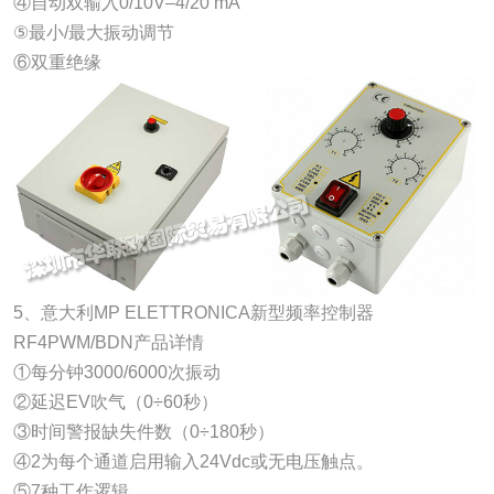
④自动双输入0/10V–4/20 mA
⑤最小/最大振动调节
⑥双重绝缘
5、意大利MP ELETTRONICA新型频率控制器
RF4PWM/BDN产品详情
①每分钟3000/6000次振动
②延迟EV吹气（0÷60秒）
③时间警报缺失件数（0÷180秒）
④2为每个通道启用输入24Vdc或无电压触点。
⑤7种工作逻辑