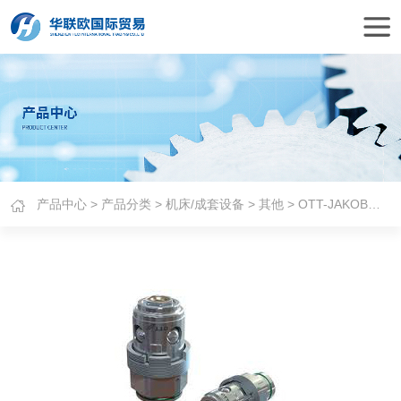
产品中心
>
产品分类
>
机床/成套设备
>
其他
> OTT-JAKOB夹紧装置KM4X