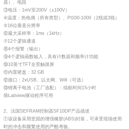
器）、电阻
③电压：1mV至200V（±100V）
④温度：热电偶（所有类型）、Pt100-1000（2线或3线）
⑤16位垂直分辨率
⑥最大采样率：1ms（1kHz）
⑦12个逻辑通道
⑧4个报警（输出）
⑨4个逻辑函数输入，具有计数器和频率计功能
⑩10英寸TFT全景触摸屏
⑪内置硬盘：32 GB
⑫接口：2xUSB、以太网、Wifi（可选）
⑬锂离子电池（工厂选配）：续航时间15小时
⑭Labview驱动程序可用
2、法国SEFRAM控制器SF10DP产品描述
①该设备采用坚固的增强橡胶(ABS)封装，可承受现场使用
时的冲击和频繁使用的严酷考验。