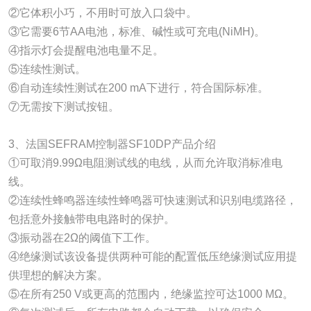
②它体积小巧，不用时可放入口袋中。
③它需要6节AA电池，标准、碱性或可充电(NiMH)。
④指示灯会提醒电池电量不足。
⑤连续性测试。
⑥自动连续性测试在200 mA下进行，符合国际标准。
⑦无需按下测试按钮。
3、法国SEFRAM控制器SF10DP产品介绍
①可取消9.99Ω电阻测试线的电线，从而允许取消标准电
线。
②连续性蜂鸣器连续性蜂鸣器可快速测试和识别电缆路径，
包括意外接触带电电路时的保护。
③振动器在2Ω的阈值下工作。
④绝缘测试该设备提供两种可能的配置低压绝缘测试应用提
供理想的解决方案。
⑤在所有250 V或更高的范围内，绝缘监控可达1000 MΩ。