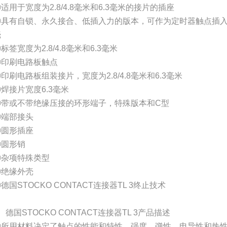
适用于宽度为2.8/4.8毫米和6.3毫米的接片的插座
②具有自锁、永久接合、低插入力的版本，可作为定时器触点插入外
壳
标签宽度为2.8/4.8毫米和6.3毫米
④印刷电路板触点
印刷电路板组装接片，宽度为2.8/4.8毫米和6.3毫米
焊接片宽度6.3毫米
⑦带或不带绝缘压接的环形端子，特殊版本和C型
⑧端部接头
⑨圆形插座
⑩圆形销
⑪杂项特殊类型
⑫绝缘外壳
德国STOCKO CONTACT连接器TL 3终止技术
、德国STOCKO CONTACT连接器TL 3产品描述
①所用材料决定了触点的性能和特性。强度、弹性、电导性和热