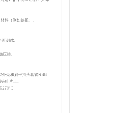
殊材料（例如镍银）。
过全面测试。
确压接。
/4-2外壳和扁平插头套管RSB
扁平插头叶片上。
70°C。
。