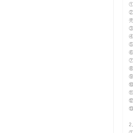
①
③
⑤
⑥
⑬
2