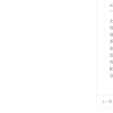
以
__
上一页