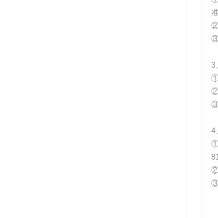
3
①
4
①
8
③