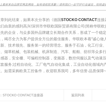
上素材来自品牌官网及网络，如有侵权联系删！请和我们一起守护行业诚信，拒绝虚
________________________________________________________________
文章到此结束，如果本次分享的《德国
STOCKO CONTACT
连接
我们由衷的感到高兴!深圳市华联欧国际贸易有限公司(简称华联欧
领先的企业，与众多国外品牌建立长期合作关系，形成了一个稳
系，竭尽全力为客户提供全方位的最佳服务。华联欧本着“诚心做
创新、技术领先、服务第一的经营理念。服务于石油，化工行业
造、烟草机械、包装机械、机床制造、汽车、船舶、纺织等众多
传感器，安全栅、可编程控制器，变频器，数控伺服以及气动液压
配套服务;过程自动化、工厂电气自动化集成，工业自动化领域内
业。如需采购欧美工控备件，欢迎联系我司，多年信誉-品质保障~
：
STOCKO CONTACT连接器
返回列表