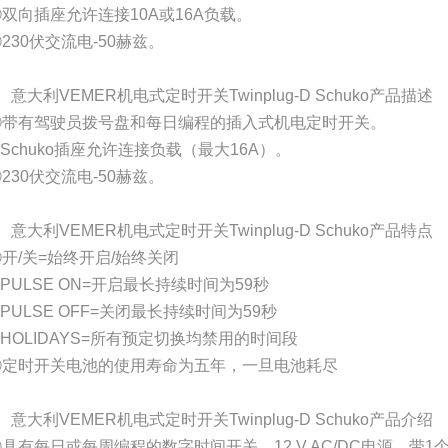
双向插座允许连接10A或16A负载。
230伏交流电-50赫兹。
、意大利VEMER机电式定时开关Twinplug-D Schuko产品描述
①带有驾驶员拨号盘和每日编程的插入式机电定时开关。
Schuko插座允许连接负载（最大16A）。
230伏交流电-50赫兹。
、意大利VEMER机电式定时开关Twinplug-D Schuko产品特点
开/关=始终开启/始终关闭
PULSE ON=开启最长持续时间为59秒
PULSE OFF=关闭最长持续时间为59秒
HOLIDAYS=所有预定切换均禁用的时间段
⑤定时开关电池的使用寿命为五年，一旦电池耗尽
、意大利VEMER机电式定时开关Twinplug-D Schuko产品介绍
具有每日或每周编程的数字时间开关，12 V AC/DC电源，带1