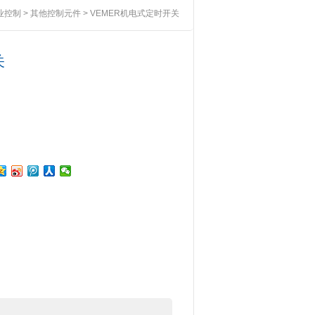
业控制
>
其他控制元件
> VEMER机电式定时开关
关