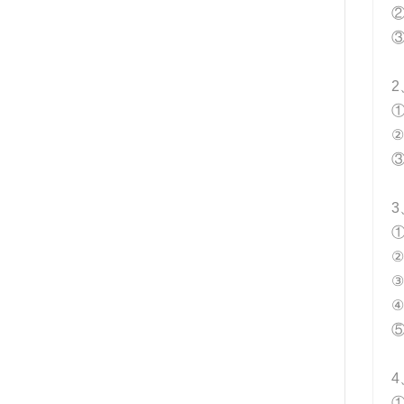
②
③
2
②
③
3
①
②
③
④
4
①