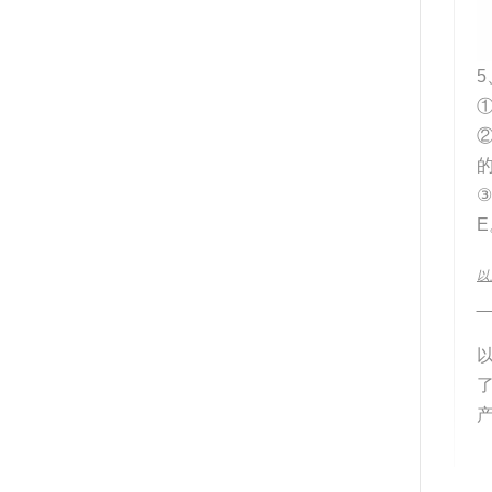
5
③
E
以
__