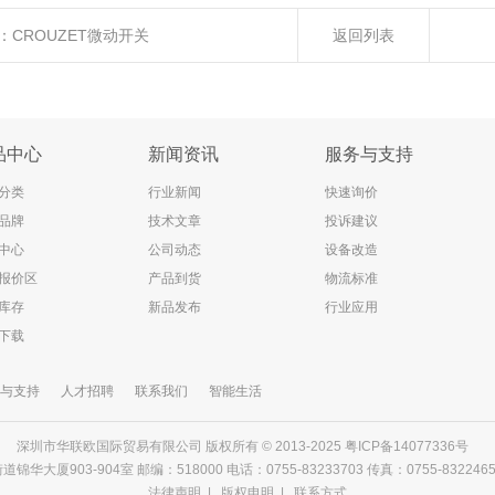
：
CROUZET微动开关
返回列表
品中心
新闻资讯
服务与支持
分类
行业新闻
快速询价
品牌
技术文章
投诉建议
中心
公司动态
设备改造
报价区
产品到货
物流标准
库存
新品发布
行业应用
下载
与支持
人才招聘
联系我们
智能生活
深圳市华联欧国际贸易有限公司 版权所有 © 2013-2025
粤ICP备14077336号
903-904室 邮编：518000 电话：0755-83233703 传真：0755-83224656 邮箱
法律声明
|
版权申明
|
联系方式