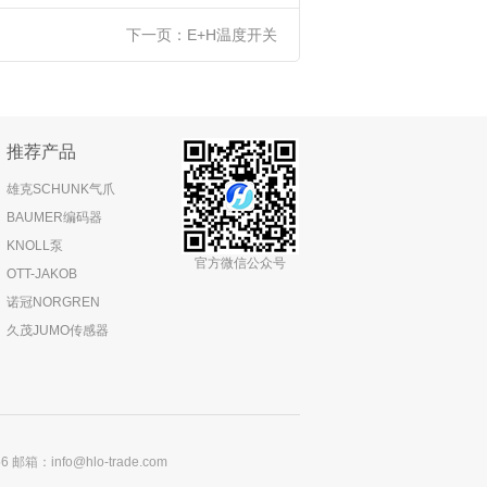
下一页：
E+H温度开关
推荐产品
雄克SCHUNK气爪
BAUMER编码器
KNOLL泵
官方微信公众号
OTT-JAKOB
诺冠NORGREN
久茂JUMO传感器
：info@hlo-trade.com