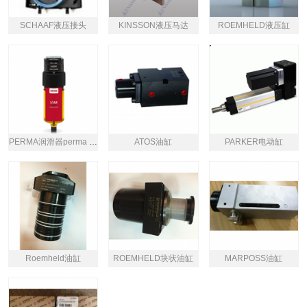
SCHAAF液压接头
KINSSON液压马达
ROEMHELD液压缸
PERMA润滑器perma STAR VARIO系列
ATOS油缸
PARKER电动缸
Roemheld油缸
ROEMHELD块状油缸
MARPOSS油缸