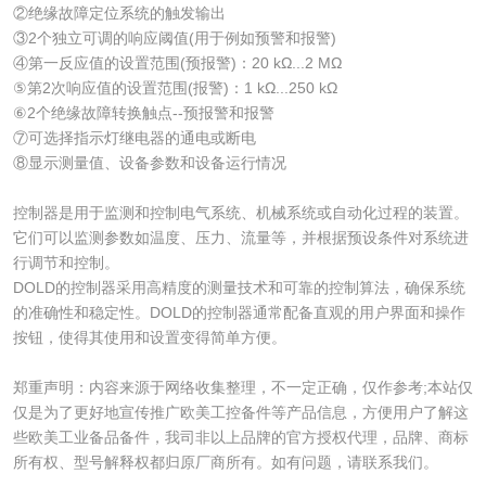
②绝缘故障定位系统的触发输出
③2个独立可调的响应阈值(用于例如预警和报警)
④第一反应值的设置范围(预报警)：20 kΩ...2 MΩ
⑤第2次响应值的设置范围(报警)：1 kΩ...250 kΩ
⑥2个绝缘故障转换触点--预报警和报警
⑦可选择指示灯继电器的通电或断电
⑧显示测量值、设备参数和设备运行情况
控制器是用于监测和控制电气系统、机械系统或自动化过程的装置。
它们可以监测参数如温度、压力、流量等，并根据预设条件对系统进
行调节和控制。
DOLD的控制器采用高精度的测量技术和可靠的控制算法，确保系统
的准确性和稳定性。DOLD的控制器通常配备直观的用户界面和操作
按钮，使得其使用和设置变得简单方便。
郑重声明：内容来源于网络收集整理，不一定正确，仅作参考;本站仅
仅是为了更好地宣传推广欧美工控备件等产品信息，方便用户了解这
些欧美工业备品备件，我司非以上品牌的官方授权代理，品牌、商标
所有权、型号解释权都归原厂商所有。如有问题，请联系我们。