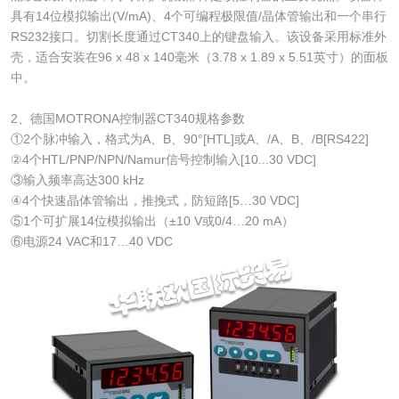
具有14位模拟输出(V/mA)、4个可编程极限值/晶体管输出和一个串行
RS232接口。切割长度通过CT340上的键盘输入。该设备采用标准外
壳，适合安装在96 x 48 x 140毫米（3.78 x 1.89 x 5.51英寸）的面板
中。
2、德国MOTRONA控制器CT340规格参数
①2个脉冲输入，格式为A、B、90°[HTL]或A、/A、B、/B[RS422]
②4个HTL/PNP/NPN/Namur信号控制输入[10...30 VDC]
③输入频率高达300 kHz
④4个快速晶体管输出，推挽式，防短路[5…30 VDC]
⑤1个可扩展14位模拟输出（±10 V或0/4…20 mA）
⑥电源24 VAC和17…40 VDC