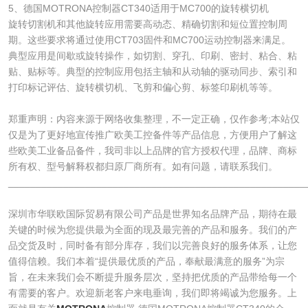
5、德国MOTRONA控制器CT340适用于MC700的旋转横切机
旋转切割机和其他旋转应用需要高动态、精确切割和短位置控制周
期。这些要求将通过使用CT703固件和MC700运动控制器来满足。
典型应用是间歇或旋转操作，如切割、穿孔、印刷、密封、粘合、粘
贴、贴标等。典型的控制应用包括主轴和从动轴的驱动同步、索引和
打印标记评估、旋转横切机、飞剪和偏心剪、标签印刷机等等。
郑重声明：内容来源于网络收集整理，不一定正确，仅作参考;本站仅
仅是为了更好地宣传推广欧美工控备件等产品信息，方便用户了解这
些欧美工业备品备件，我司非以上品牌的官方授权代理，品牌、商标
所有权、型号解释权都归原厂商所有。如有问题，请联系我们。
______________________________________________________
深圳市华联欧国际贸易有限公司产品是世界知名品牌产品，期待在最
关键的时候为您提供最为全面的现及最完善的产品和服务。我们的产
品交货及时，同时备有部分库存，我们以完善良好的服务体系，让您
值得信赖。我们本着“提供最优质的产品，奉献最满意的服务”为宗
旨，在未来我们会不断提升服务层次，坚持把优质的产品带给每一个
有需要的客户。欢迎新老客户来电垂询，我们即将竭诚为您服务。上