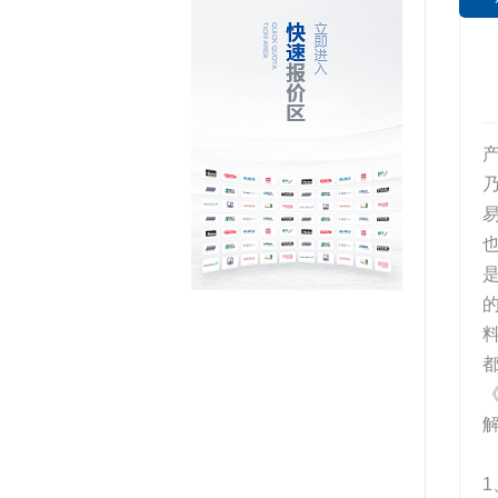
产
《
1