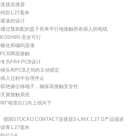
①直接连接器
间距1.27毫米
③紧凑的设计
④通过预装配的盖子简单平行地接触所有插入的电线
KOSHIRI-安全可行
⑥极化和编码选项
PCB两面接触
专为FR4 PCB设计
⑨插头和PCB之间的主动锁定
⑩插入过程中合理停止
⑪双绝缘位移端子，确保高接触安全性
⑫叉簧接触系统
⑬90°电缆出口向上或向下
、德国STOCKO CONTACT连接器S-LINX 1.27 D产品描述
沥青1.27毫米
职位2-8