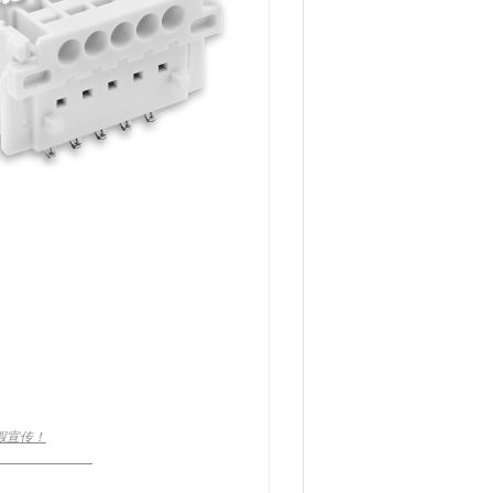
假宣传！
____________