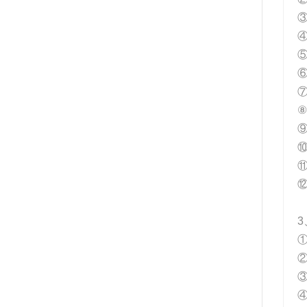
③
⑤
⑥
⑦
⑨
⑩
⑪
3
④