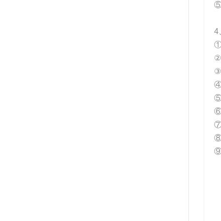
4
①
②
③
④
⑤
⑥
⑦
⑨