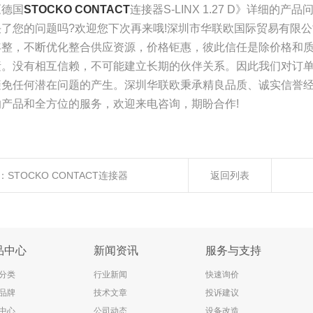
《德国
STOCKO CONTACT
连接器S-LINX 1.27 D》详细的
决了您的问题吗?欢迎您下次再来哦!深圳市华联欧国际贸易有限公
年整，不断优化整合供应资源，价格钜惠，彼此信任是除价格和
素。没有相互信赖，不可能建立长期的伙伴关系。因此我们对订
避免任何潜在问题的产生。深圳华联欧秉承精良品质、诚实信誉
的产品和全方位的服务，欢迎来电咨询，期盼合作!
：
STOCKO CONTACT连接器
返回列表
品中心
新闻资讯
服务与支持
分类
行业新闻
快速询价
品牌
技术文章
投诉建议
中心
公司动态
设备改造