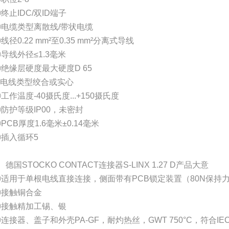
终止IDC/双ID端子
④电缆类型离散线/带状电缆
线径0.22 mm²至0.35 mm²分离式导线
导线外径≤1.3毫米
绝缘层硬度最大硬度D 65
⑧电线类型绞合或实心
工作温度-40摄氏度...+150摄氏度
防护等级IP00，未密封
PCB厚度1.6毫米±0.14毫米
⑫插入循环5
、德国STOCKO CONTACT连接器S-LINX 1.27 D产品大意
①适用于单根电线直接连接，侧面带有PCB锁定装置（80N保持
②接触铜合金
③接触精加工锡、银
连接器、盖子和外壳PA-GF，耐灼热丝，GWT 750°C，符合IEC 60