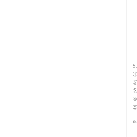
5
③
④
⑤
以
__