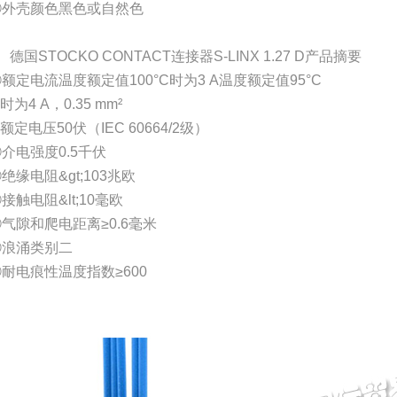
⑤外壳颜色黑色或自然色
、德国STOCKO CONTACT连接器S-LINX 1.27 D产品摘要
额定电流温度额定值100°C时为3 A温度额定值95°C
时为4 A，0.35 mm²
额定电压50伏（IEC 60664/2级）
介电强度0.5千伏
绝缘电阻&gt;103兆欧
接触电阻&lt;10毫欧
气隙和爬电距离≥0.6毫米
⑧浪涌类别二
耐电痕性温度指数≥600