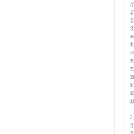
②
⑤
⑦
⑧
2
①
②