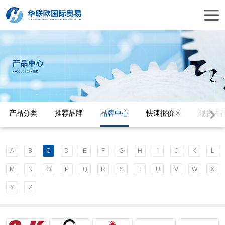
产品分类
推荐品牌
品牌中心
快速报价区
现货库
A
B
C
D
E
F
G
H
I
J
K
L
M
N
O
P
Q
R
S
T
U
V
W
X
Y
Z