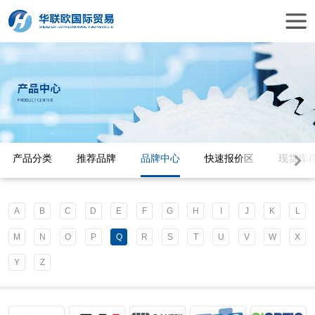
产品分类
推荐品牌
品牌中心
快速报价区
现货库
A
B
C
D
E
F
G
H
I
J
K
L
M
N
O
P
Q
R
S
T
U
V
W
X
Y
Z