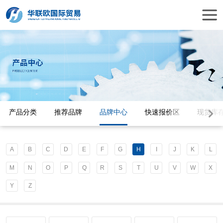
产品分类
推荐品牌
品牌中心
快速报价区
现货库
A
B
C
D
E
F
G
H
I
J
K
L
M
N
O
P
Q
R
S
T
U
V
W
X
Y
Z