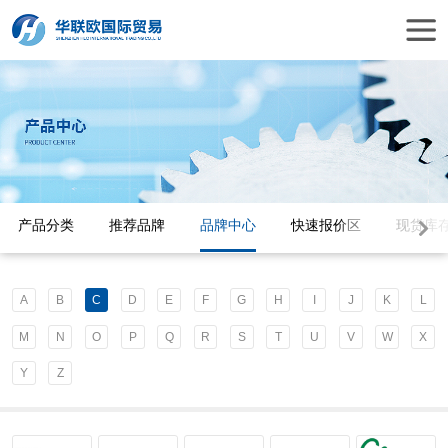
产品分类
推荐品牌
品牌中心
快速报价区
现货库
A
B
C
D
E
F
G
H
I
J
K
L
M
N
O
P
Q
R
S
T
U
V
W
X
Y
Z