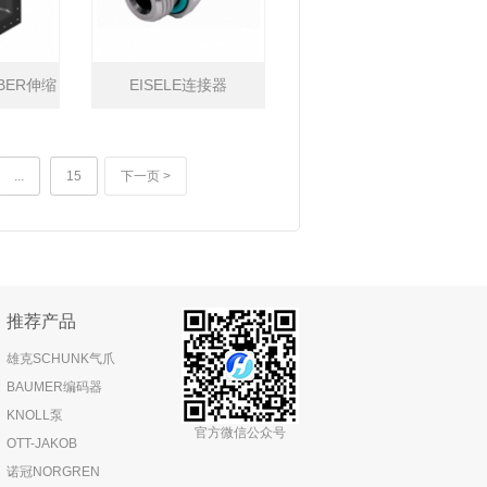
BBER伸缩
EISELE连接器
...
15
下一页 >
推荐产品
雄克SCHUNK气爪
BAUMER编码器
KNOLL泵
官方微信公众号
OTT-JAKOB
诺冠NORGREN