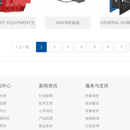
IET EQUIPMENT交
MAYR联轴器
GENERAL RU
流钻井电机
接头
< 上一页
1
2
3
4
5
6
7
品中心
新闻资讯
服务与支持
分类
行业新闻
快速询价
品牌
技术文章
投诉建议
中心
公司动态
设备改造
报价区
产品到货
物流标准
库存
新品发布
行业应用