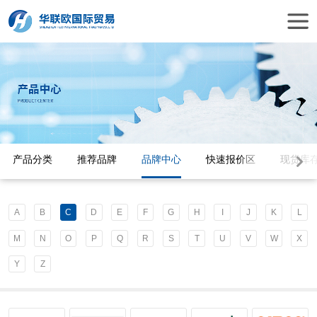
产品分类
推荐品牌
品牌中心
快速报价区
现货库
A
B
C
D
E
F
G
H
I
J
K
L
M
N
O
P
Q
R
S
T
U
V
W
X
Y
Z