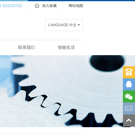
5 83233703
加入收藏
网站地图
LANGUAGE 中文
联系我们
智能生活