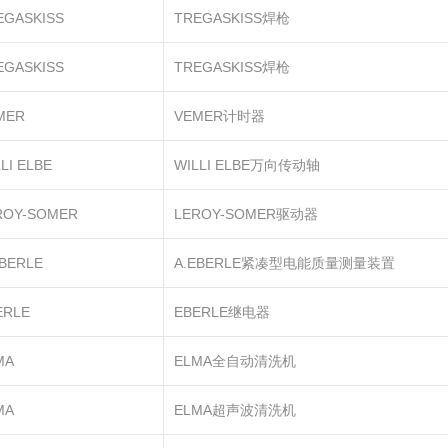
EGASKISS
TREGASKISS焊枪
EGASKISS
TREGASKISS焊枪
MER
VEMER计时器
LI ELBE
WILLI ELBE万向传动轴
ROY-SOMER
LEROY-SOMER驱动器
EBERLE
A.EBERLE紧凑型电能质量测量装置
ERLE
EBERLE继电器
MA
ELMA全自动清洗机
MA
ELMA超声波清洗机