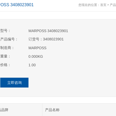
OSS 3408023901
您现在的位置：
首页
>
产品
型号：
MARPOSS 3408023901
产品编号：
订货号：3408023901
制造商：
MARPOSS
重量：
0.000KG
价格：
1.00
立即咨询
品品牌
产品名称