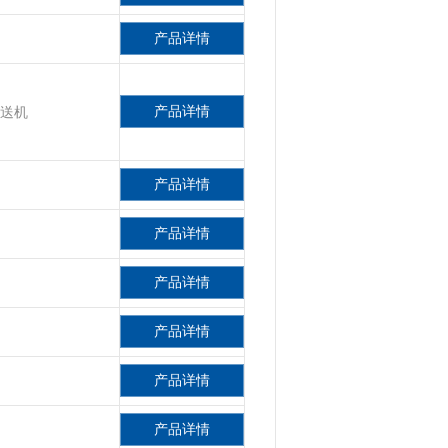
产品详情
产品详情
输送机
产品详情
产品详情
产品详情
产品详情
产品详情
产品详情