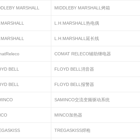
DDLEBY MARSHALL
MIDDLEBY MARSHALL烤箱
H.MARSHALL
L.H.MARSHALL热电偶
H.MARSHALL
L.H.MARSHALL延长线
atReleco
COMAT RELECO辅助继电器
OYD BELL
FLOYD BELL消音器
OYD BELL
FLOYD BELL报警器
MINCO
SAMINCO交流变频驱动系统
NCO
MINCO加热器
EGASKISS
TREGASKISS焊枪