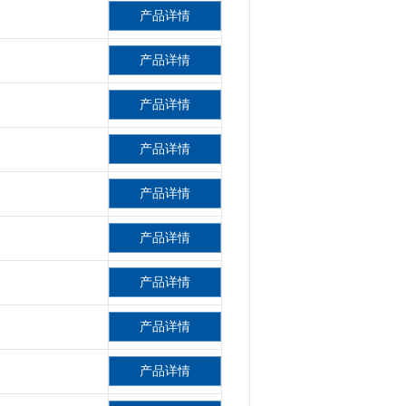
产品详情
产品详情
产品详情
产品详情
产品详情
产品详情
产品详情
产品详情
产品详情