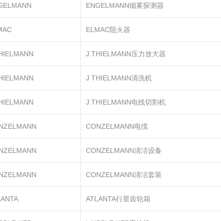
GELMANN
ENGELMANN烟雾探测器
MAC
ELMAC阻火器
THIELMANN
J.THIELMANN压力放大器
THIELMANN
J THIELMANN清洗机
THIELMANN
J.THIELMANN电线切割机
NZELMANN
CONZELMANN电缆
NZELMANN
CONZELMANN清洁设备
NZELMANN
CONZELMANN清洁套装
LANTA
ATLANTA行星齿轮箱