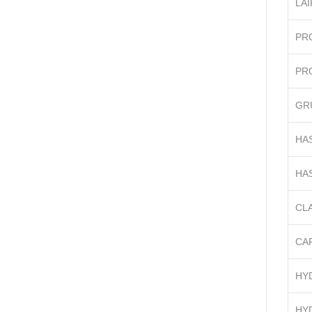
LAI
PR
PR
GR
HA
HA
CLA
CA
HY
HY